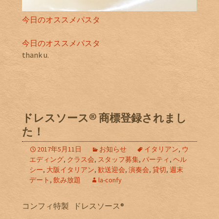
今日のオススメパスタ
今日のオススメパスタ
thank u.
ドレスソース®️ 商標登録されまし
た！
2017年5月11日
お知らせ
イタリアン
,
ウ
エディング
,
クラス会
,
スタッフ募集
,
パーティ
,
ヘル
シー
,
大阪イタリアン
,
歓送迎会
,
演奏会
,
貸切
,
週末
デート
,
飲み放題
la-confy
コンフィ特製 ドレスソース®️