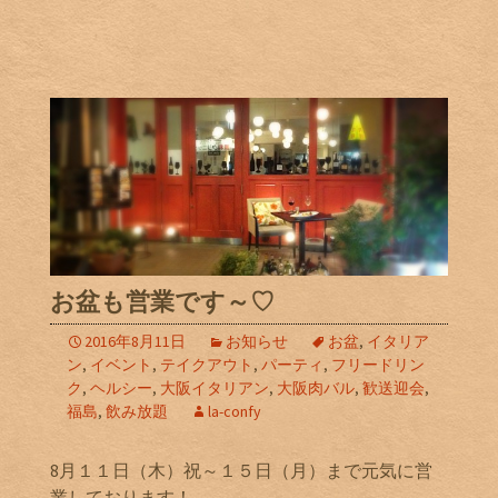
お盆も営業です～♡
2016年8月11日
お知らせ
お盆
,
イタリア
ン
,
イベント
,
テイクアウト
,
パーティ
,
フリードリン
ク
,
ヘルシー
,
大阪イタリアン
,
大阪肉バル
,
歓送迎会
,
福島
,
飲み放題
la-confy
8月１１日（木）祝～１５日（月）まで元気に営
業しております！