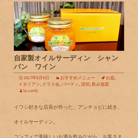
自家製オイルサーディン シャン
パン ワイン
2017年8月8日
おすすめメニュー
お盆
,
イタリアン
,
クラス会
,
パーティ
,
貸切
,
飲み放題
la-confy
イワシ好きな店長が作った、アンチョビに続き、
オイルサーディン。
コンフィで美味しいお酒を飲みながら、お客さま