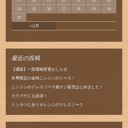
17
18
19
20
21
22
23
24
25
26
27
28
29
30
31
« 12月
最近の投稿
【通販】一部価格変更おしらせ
冬季限定の金時ニンジンのソース！
ニンジンのドレスソース箱ナシ販売はじめました！
カラアゲにも必須！
トンカツに合うオレンジのドレスソース