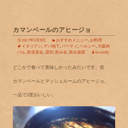
カマンベールのアヒージョ
2017年3月9日
おすすめメニュー
,
お料理
イタリアン
,
デパ地下
,
パーティ
,
ヘルシー
,
大阪肉
バル
,
歓送迎会
,
貸切
,
飲み会
,
飲み放題
la-confy
どこかで食べて美味しかったみたいです。笑
カマンベールとマッシュルームのアヒージョ。
一品で2度おいしい。