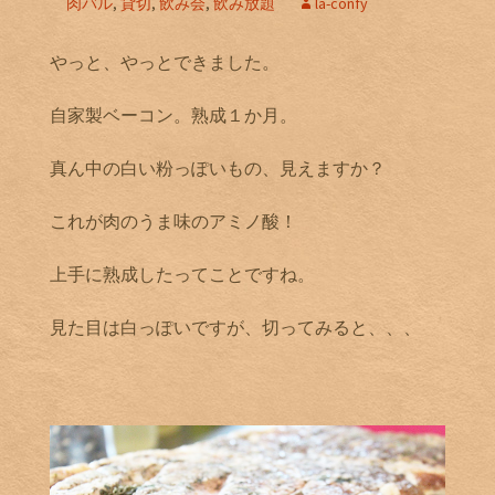
肉バル
,
貸切
,
飲み会
,
飲み放題
la-confy
やっと、やっとできました。
自家製ベーコン。熟成１か月。
真ん中の白い粉っぽいもの、見えますか？
これが肉のうま味のアミノ酸！
上手に熟成したってことですね。
見た目は白っぽいですが、切ってみると、、、