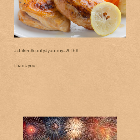
#chiken#confy#yummy#2016#
thank you!