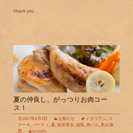
thank you.
夏の仲良し、がっつりお肉コー
ス！
2017年8月3日
お知らせ
イタリアン
,
ス
テーキ
,
パーティ
,
夏
,
歓送迎会
,
福島
,
肉バル
,
飲み放
題
la-confy