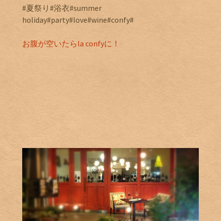
#夏祭り#浴衣#summer
holiday#party#love#wine#confy#
お腹が空いたらla confyに！