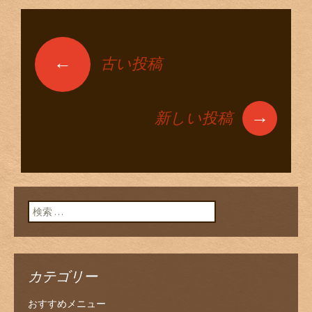
←
古い投稿
投稿ナビゲーショ
ン
→
新しい投稿
検索:
カテゴリー
おすすめメニュー