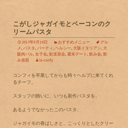
こがしジャガイモとベーコンのク
リームパスタ
2017年5月16日
おすすめメニュー
グル
メ
,
パスタ
,
パーティ
,
ヘルシー
,
大阪イタリアン
,
大
阪肉バル
,
女子会
,
歓送迎会
,
週末デート
,
飲み会
,
飲
み放題
la-confy
コンフィを卒業してからも時々ヘルプに来てくれ
るチーフ。
スタッフの賄いに、いつも新作パスタを。
あるようでなかったこのパスタ、
ジャガイモの香ばしさと、こっくりとしたクリー