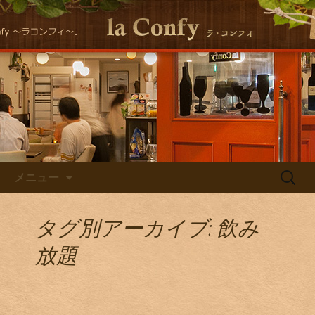
大阪福島にある美味しくヘルシーな自
然派イタリアンla Conｆｙ （ラ・コン
自然派イタリアン la Confyの
フィ）の最新情報をお届けします！
Staff Blog
コンテンツへ移動
検
メニュー
索:
タグ別アーカイブ: 飲み
放題