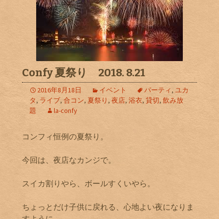
Confy 夏祭り 2018. 8.21
2016年8月18日
イベント
パーティ
,
ユカ
タ
,
ライブ
,
合コン
,
夏祭り
,
夜店
,
浴衣
,
貸切
,
飲み放
題
la-confy
コンフィ恒例の夏祭り。
今回は、夜店なカンジで。
スイカ割りやら、ボールすくいやら。
ちょっとだけ子供に戻れる、心地よい夜になりま
すように。