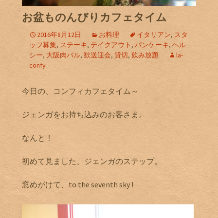
お盆ものんびりカフェタイム
2016年8月12日
お料理
イタリアン
,
スタ
ッフ募集
,
ステーキ
,
テイクアウト
,
パンケーキ
,
ヘル
シー
,
大阪肉バル
,
歓送迎会
,
貸切
,
飲み放題
la-
confy
今日の、コンフィカフェタイム～
ジェンガをお持ち込みのお客さま。
なんと！
初めて見ました、ジェンガのステップ。
窓めがけて、to the seventh sky !