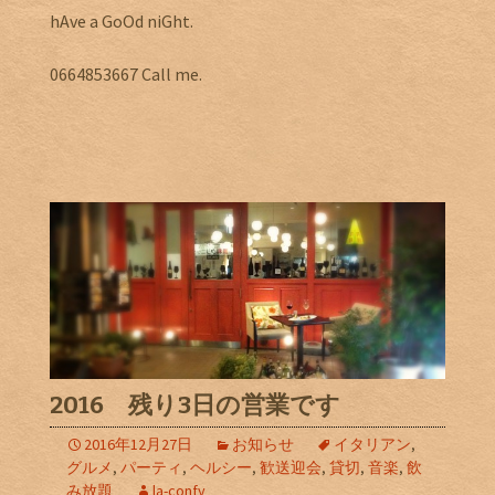
hAve a GoOd niGht.
0664853667 Call me.
2016 残り3日の営業です
2016年12月27日
お知らせ
イタリアン
,
グルメ
,
パーティ
,
ヘルシー
,
歓送迎会
,
貸切
,
音楽
,
飲
み放題
la-confy