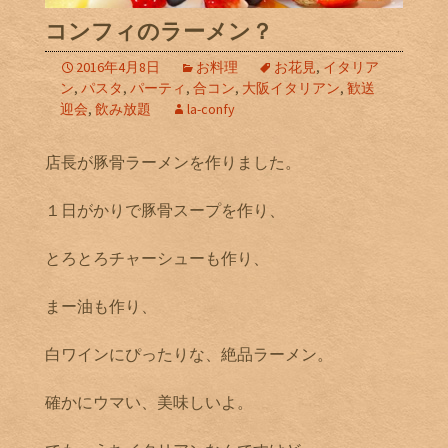
コンフィのラーメン？
2016年4月8日
お料理
お花見
,
イタリア
ン
,
パスタ
,
パーティ
,
合コン
,
大阪イタリアン
,
歓送
迎会
,
飲み放題
la-confy
店長が豚骨ラーメンを作りました。
１日がかりで豚骨スープを作り、
とろとろチャーシューも作り、
まー油も作り、
白ワインにぴったりな、絶品ラーメン。
確かにウマい、美味しいよ。