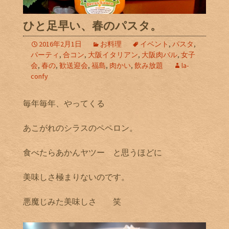
ひと足早い、春のパスタ。
2016年2月1日
お料理
イベント
,
パスタ
,
パーティ
,
合コン
,
大阪イタリアン
,
大阪肉バル
,
女子
会
,
春の
,
歓送迎会
,
福島
,
肉かい
,
飲み放題
la-
confy
毎年毎年、やってくる
あこがれのシラスのペペロン。
食べたらあかんヤツー と思うほどに
美味しさ極まりないのです。
悪魔じみた美味しさ 笑