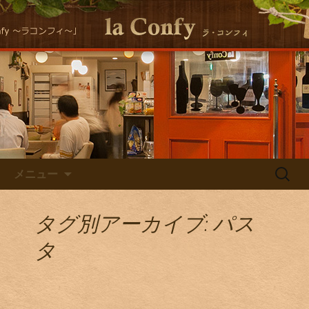
大阪福島にある美味しくヘルシーな自
然派イタリアンla Conｆｙ （ラ・コン
自然派イタリアン la Confyの
フィ）の最新情報をお届けします！
Staff Blog
コンテンツへ移動
検
メニュー
索:
タグ別アーカイブ: パス
タ