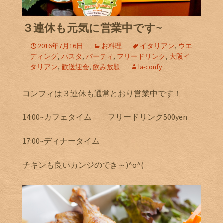
３連休も元気に営業中です~
2016年7月16日
お料理
イタリアン
,
ウエ
ディング
,
パスタ
,
パーティ
,
フリードリンク
,
大阪イ
タリアン
,
歓送迎会
,
飲み放題
la-confy
コンフィは３連休も通常とおり営業中です！
14:00~カフェタイム フリードリンク500yen
17:00~ディナータイム
チキンも良いカンジのでき～)^o^(