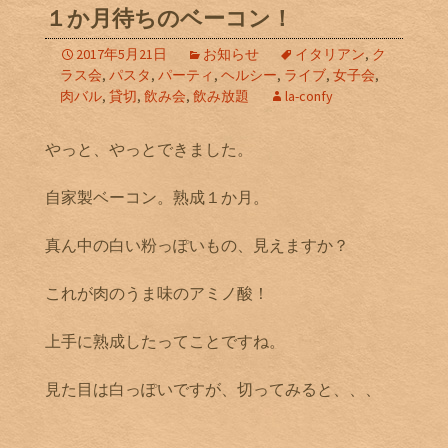
１か月待ちのベーコン！
2017年5月21日
お知らせ
イタリアン
,
ク
ラス会
,
パスタ
,
パーティ
,
ヘルシー
,
ライブ
,
女子会
,
肉バル
,
貸切
,
飲み会
,
飲み放題
la-confy
やっと、やっとできました。
自家製ベーコン。熟成１か月。
真ん中の白い粉っぽいもの、見えますか？
これが肉のうま味のアミノ酸！
上手に熟成したってことですね。
見た目は白っぽいですが、切ってみると、、、