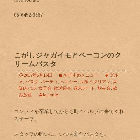
06-6452-3667
こがしジャガイモとベーコンのク
リームパスタ
2017年5月16日
おすすめメニュー
グル
メ
,
パスタ
,
パーティ
,
ヘルシー
,
大阪イタリアン
,
大
阪肉バル
,
女子会
,
歓送迎会
,
週末デート
,
飲み会
,
飲
み放題
la-confy
コンフィを卒業してからも時々ヘルプに来てくれ
るチーフ。
スタッフの賄いに、いつも新作パスタを。