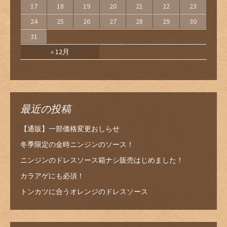
17
18
19
20
21
22
23
24
25
26
27
28
29
30
31
« 12月
最近の投稿
【通販】一部価格変更おしらせ
冬季限定の金時ニンジンのソース！
ニンジンのドレスソース箱ナシ販売はじめました！
カラアゲにも必須！
トンカツに合うオレンジのドレスソース