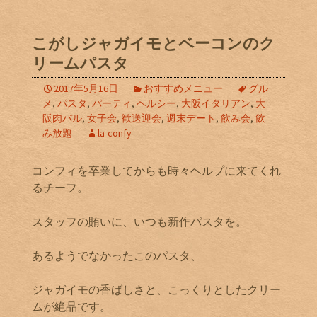
こがしジャガイモとベーコンのク
リームパスタ
2017年5月16日
おすすめメニュー
グル
メ
,
パスタ
,
パーティ
,
ヘルシー
,
大阪イタリアン
,
大
阪肉バル
,
女子会
,
歓送迎会
,
週末デート
,
飲み会
,
飲
み放題
la-confy
コンフィを卒業してからも時々ヘルプに来てくれ
るチーフ。
スタッフの賄いに、いつも新作パスタを。
あるようでなかったこのパスタ、
ジャガイモの香ばしさと、こっくりとしたクリー
ムが絶品です。