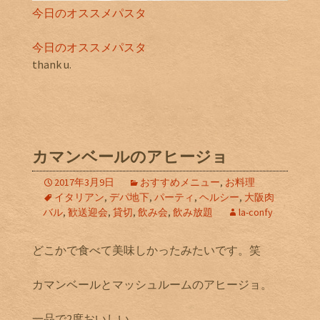
今日のオススメパスタ
今日のオススメパスタ
thank u.
カマンベールのアヒージョ
2017年3月9日
おすすめメニュー
,
お料理
イタリアン
,
デパ地下
,
パーティ
,
ヘルシー
,
大阪肉
バル
,
歓送迎会
,
貸切
,
飲み会
,
飲み放題
la-confy
どこかで食べて美味しかったみたいです。笑
カマンベールとマッシュルームのアヒージョ。
一品で2度おいしい。