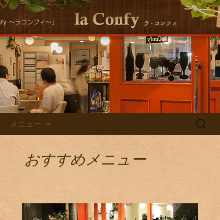
大阪福島にある美味しくヘルシーな自
然派イタリアンla Conｆｙ （ラ・コン
自然派イタリアン la Confyの
フィ）の最新情報をお届けします！
Staff Blog
コンテンツへ移動
検
メニュー
索:
おすすめメニュー