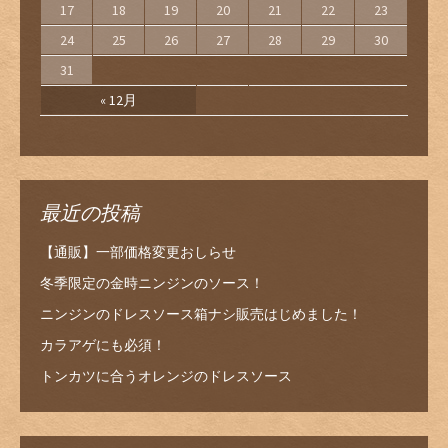
17
18
19
20
21
22
23
24
25
26
27
28
29
30
31
« 12月
最近の投稿
【通販】一部価格変更おしらせ
冬季限定の金時ニンジンのソース！
ニンジンのドレスソース箱ナシ販売はじめました！
カラアゲにも必須！
トンカツに合うオレンジのドレスソース