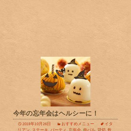
今年の忘年会はヘルシーに！
2018年10月26日
おすすめメニュー
イタ
リアン
,
ステーキ
,
パーティ
,
忘年会
,
肉バル
,
貸切
,
飲