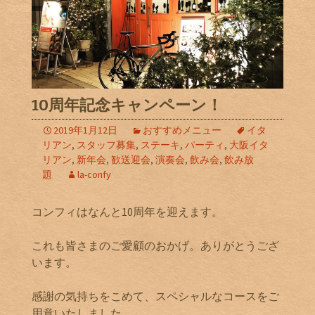
10周年記念キャンペーン！
2019年1月12日
おすすめメニュー
イタ
リアン
,
スタッフ募集
,
ステーキ
,
パーティ
,
大阪イタ
リアン
,
新年会
,
歓送迎会
,
演奏会
,
飲み会
,
飲み放
題
la-confy
コンフィはなんと10周年を迎えます。
これも皆さまのご愛顧のおかげ。ありがとうござ
います。
感謝の気持ちをこめて、スペシャルなコースをご
用意いたしました。