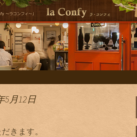
シーな自然派イタリアンla Conｆｙ 
ン la ConfyのS
年5月12日
ただきます。