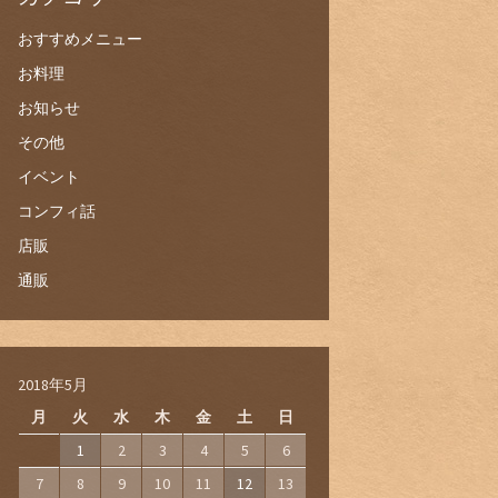
おすすめメニュー
お料理
お知らせ
その他
イベント
コンフィ話
店販
通販
2018年5月
月
火
水
木
金
土
日
1
2
3
4
5
6
7
8
9
10
11
12
13