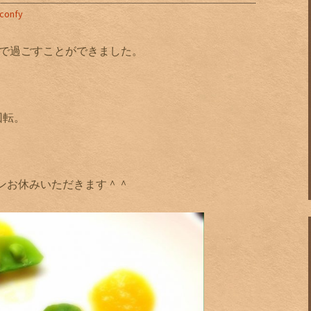
-confy
かで過ごすことができました。
回転。
ッチンお休みいただきます＾＾