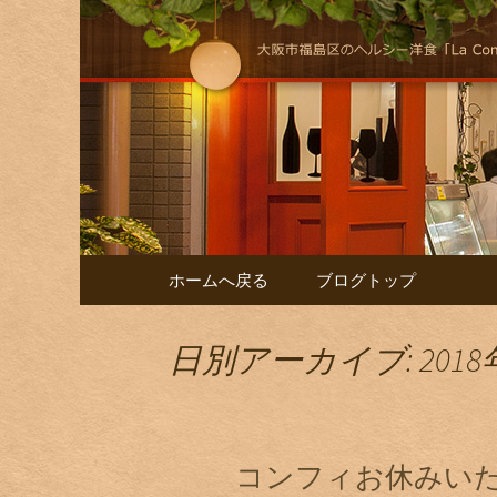
大阪福島にある美味しくヘル
けします！
自然派イタリア
コンテンツへ移動
ホームへ戻る
ブログトップ
日別アーカイブ: 2018
コンフィお休みい