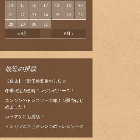
14
15
16
17
18
19
20
21
22
23
24
25
26
27
28
29
30
31
« 4月
6月 »
最近の投稿
【通販】一部価格変更おしらせ
冬季限定の金時ニンジンのソース！
ニンジンのドレスソース箱ナシ販売はじ
めました！
カラアゲにも必須！
トンカツに合うオレンジのドレスソース