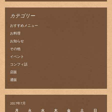
カテゴリー
おすすめメニュー
お料理
お知らせ
その他
イベント
コンフィ話
店販
通販
2017年7月
月
火
水
木
金
土
日