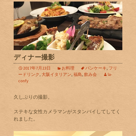
ディナー撮影
2017年7月23日
お料理
パンケーキ
,
フリ
ードリンク
,
大阪イタリアン
,
福島
,
飲み会
la-
confy
久しぶりの撮影。
ステキな女性カメラマンがスタンバイしてしてく
れました。