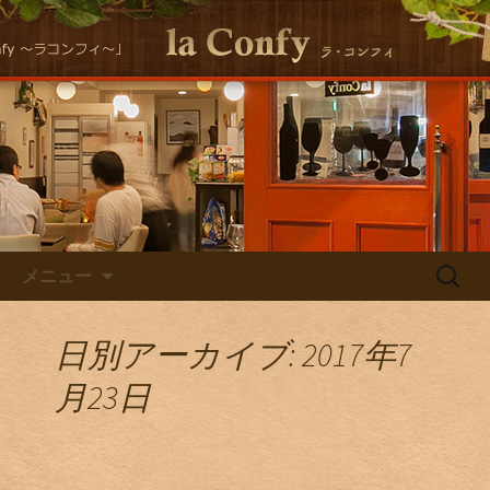
大阪福島にある美味しくヘルシーな自
然派イタリアンla Conｆｙ （ラ・コン
自然派イタリアン la Confyの
フィ）の最新情報をお届けします！
Staff Blog
コンテンツへ移動
検
メニュー
索:
日別アーカイブ: 2017年7
月23日