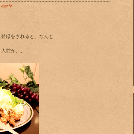
a-confy
達登録をされると、なんと
４人前が、、