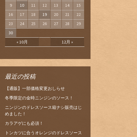
9
10
11
12
13
14
15
16
17
18
19
20
21
22
23
24
25
26
27
28
29
30
« 10月
12月 »
最近の投稿
【通販】一部価格変更おしらせ
冬季限定の金時ニンジンのソース！
ニンジンのドレスソース箱ナシ販売はじ
めました！
カラアゲにも必須！
トンカツに合うオレンジのドレスソース