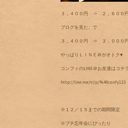
３，４００円 ⇒ ２，６００
ブログを見た、で
３，４００円 ⇒ ３，０００
やっぱりＬＩＮＥ＠がオトク♥
コンフィのLINE＠お友達はコチ
http://line.me/ti/p/%40confy123
※１２／１５までの期間限定
※プチ忘年会にぴったり