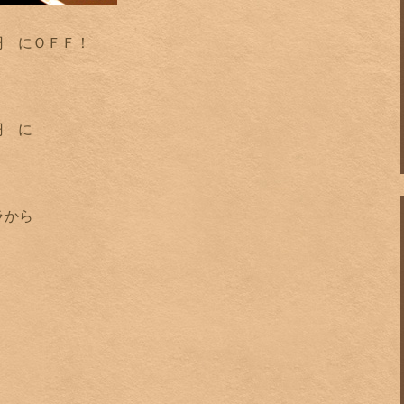
円 にＯＦＦ！
円 に
ラから