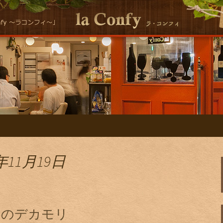
シーな自然派イタリアンla Conｆｙ 
ン la ConfyのS
年11月19日
ィのデカモリ