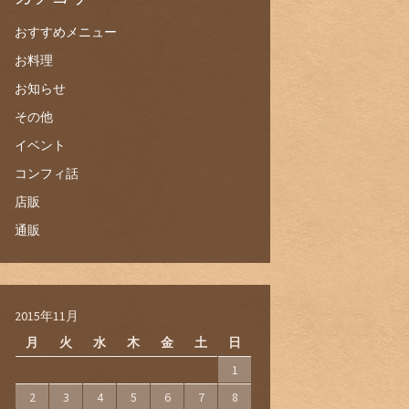
おすすめメニュー
お料理
お知らせ
その他
イベント
コンフィ話
店販
通販
2015年11月
月
火
水
木
金
土
日
1
2
3
4
5
6
7
8