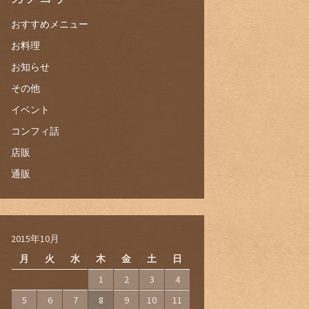
おすすめメニュー
お料理
お知らせ
その他
イベント
コンフィ話
店販
通販
2015年10月
月
火
水
木
金
土
日
1
2
3
4
5
6
7
8
9
10
11