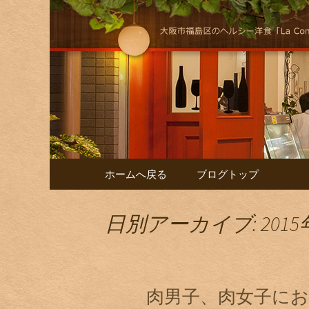
大阪福島にある美味しくヘル
けします！
自然派イタリア
コンテンツへ移動
ホームへ戻る
ブログトップ
日別アーカイブ: 2015
肉男子、肉女子に