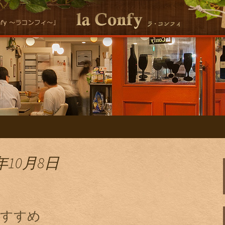
シーな自然派イタリアンla Conｆｙ 
ン la ConfyのS
年10月8日
おすすめ