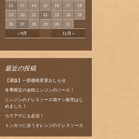
12
13
14
15
16
17
18
19
20
21
22
23
24
25
26
27
28
29
30
31
« 9月
11月 »
最近の投稿
【通販】一部価格変更おしらせ
冬季限定の金時ニンジンのソース！
ニンジンのドレスソース箱ナシ販売はじ
めました！
カラアゲにも必須！
トンカツに合うオレンジのドレスソース