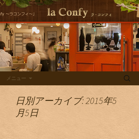
大阪福島にある美味しくヘルシーな自
然派イタリアンla Conｆｙ （ラ・コン
自然派イタリアン la Confyの
フィ）の最新情報をお届けします！
Staff Blog
コンテンツへ移動
検
メニュー
索:
日別アーカイブ: 2015年5
月5日