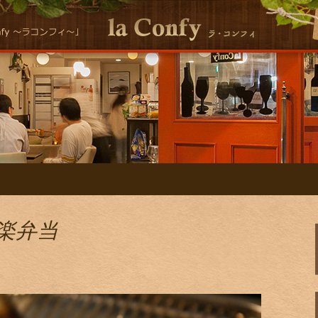
シーな自然派イタリアンla Conｆｙ 
ン la ConfyのS
行楽弁当