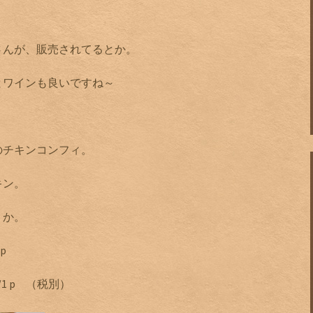
さんが、販売されてるとか。
とワインも良いですね～
のチキンコンフィ。
キン。
うか。
p
1 p （税別）