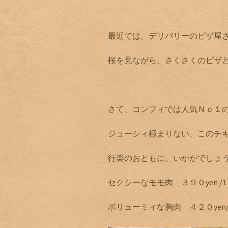
最近では、デリバリーのピザ屋
桜を見ながら、さくさくのピザ
さて、コンフィでは人気Ｎｏ１
ジューシィ極まりない、このチ
行楽のおともに、いかがでしょ
セクシーなモモ肉 ３９０yen /1 
ボリューミィな胸肉 ４２０yen/