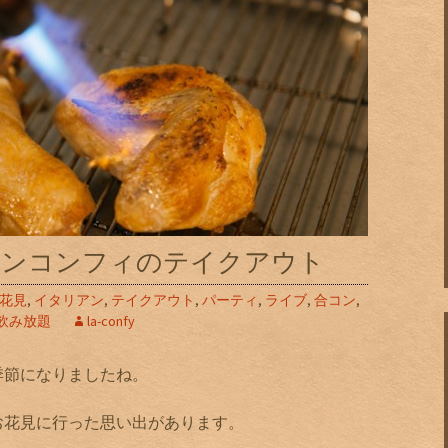
キンコンフィのテイクアウト
花見
,
イタリアン
,
テイクアウト
,
パーティ
,
ライブ
,
合コン
,
飲み放題
la-confy
季節になりましたね。
お花見に行った思い出があります。