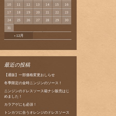
10
11
12
13
14
15
16
17
18
19
20
21
22
23
24
25
26
27
28
29
30
31
« 12月
最近の投稿
【通販】一部価格変更おしらせ
冬季限定の金時ニンジンのソース！
ニンジンのドレスソース箱ナシ販売はじ
めました！
カラアゲにも必須！
トンカツに合うオレンジのドレスソース