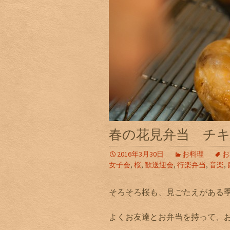
春の花見弁当 チ
2016年3月30日
お料理
お
女子会
,
桜
,
歓送迎会
,
行楽弁当
,
音楽
,
そろそろ桜も、見ごたえがある
よくお友達とお弁当を持って、