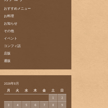
おすすめメニュー
お料理
お知らせ
その他
イベント
コンフィ話
店販
通販
2026年8月
月
火
水
木
金
土
日
1
2
3
4
5
6
7
8
9