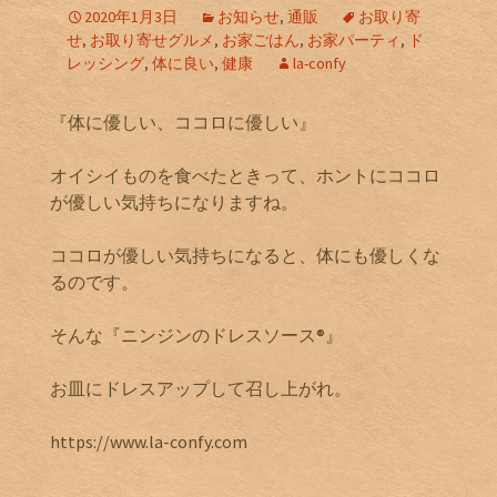
2020年1月3日
お知らせ
,
通販
お取り寄
せ
,
お取り寄せグルメ
,
お家ごはん
,
お家パーティ
,
ド
レッシング
,
体に良い
,
健康
la-confy
『体に優しい、ココロに優しい』
オイシイものを食べたときって、ホントにココロ
が優しい気持ちになりますね。
ココロが優しい気持ちになると、体にも優しくな
るのです。
そんな『ニンジンのドレスソース®』
お皿にドレスアップして召し上がれ。
https://www.la-confy.com