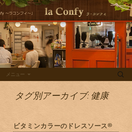
大阪福島にある美味しくヘルシーな自
然派イタリアンla Conｆｙ （ラ・コン
自然派イタリアン la Confyの
フィ）の最新情報をお届けします！
Staff Blog
コンテンツへ移動
検
メニュー
索:
タグ別アーカイブ: 健康
ビタミンカラーのドレスソース®