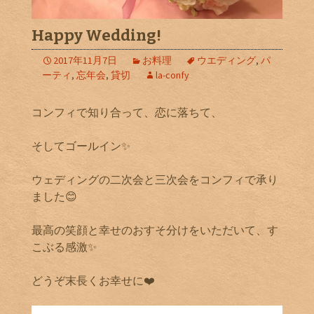
Happy Wedding!
2017年11月7日
お料理
ウエディング
,
パ
ーティ
,
忘年会
,
貸切
la-confy
コンフィで知り合って、恋に落ちて、
そしてゴールイン✨
ウェディングの二次会と三次会をコンフィで承り
ました😊
最高の笑顔と幸せのおすそ分けをいただいて、す
こぶる感激✨
どうぞ末長くお幸せに❤️