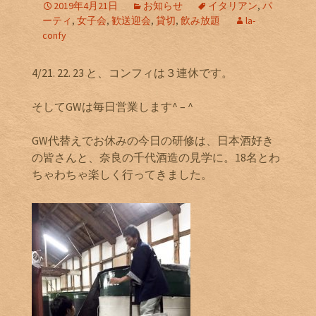
2019年4月21日
お知らせ
イタリアン
,
パ
ーティ
,
女子会
,
歓送迎会
,
貸切
,
飲み放題
la-
confy
4/21. 22. 23 と、コンフィは３連休です。
そしてGWは毎日営業します^ – ^
GW代替えでお休みの今日の研修は、日本酒好き
の皆さんと、奈良の千代酒造の見学に。18名とわ
ちゃわちゃ楽しく行ってきました。