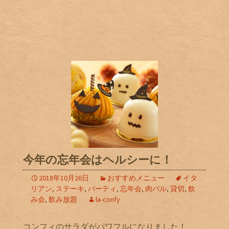
今年の忘年会はヘルシーに！
2018年10月26日
おすすめメニュー
イタ
リアン
,
ステーキ
,
パーティ
,
忘年会
,
肉バル
,
貸切
,
飲
み会
,
飲み放題
la-confy
コンフィのサラダがパワフルになりました！