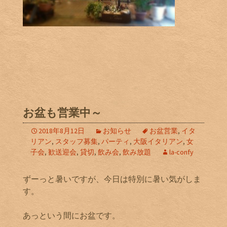
お盆も営業中～
2018年8月12日
お知らせ
お盆営業
,
イタ
リアン
,
スタッフ募集
,
パーティ
,
大阪イタリアン
,
女
子会
,
歓送迎会
,
貸切
,
飲み会
,
飲み放題
la-confy
ずーっと暑いですが、今日は特別に暑い気がしま
す。
あっという間にお盆です。