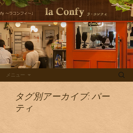
大阪福島にある美味しくヘルシーな自
然派イタリアンla Conｆｙ （ラ・コン
自然派イタリアン la Confyの
フィ）の最新情報をお届けします！
Staff Blog
コンテンツへ移動
検
メニュー
索:
タグ別アーカイブ: パー
ティ