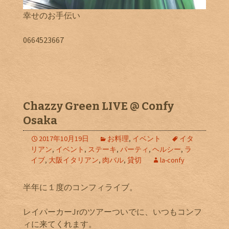
幸せのお手伝い
0664523667
Chazzy Green LIVE @ Confy
Osaka
2017年10月19日
お料理
,
イベント
イタ
リアン
,
イベント
,
ステーキ
,
パーティ
,
ヘルシー
,
ラ
イブ
,
大阪イタリアン
,
肉バル
,
貸切
la-confy
半年に１度のコンフィライブ。
レイパーカーJrのツアーついでに、いつもコンフ
ィに来てくれます。