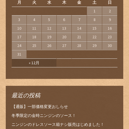
月
火
水
木
金
土
日
1
2
3
4
5
6
7
8
9
10
11
12
13
14
15
16
17
18
19
20
21
22
23
24
25
26
27
28
29
30
31
« 12月
最近の投稿
【通販】一部価格変更おしらせ
冬季限定の金時ニンジンのソース！
ニンジンのドレスソース箱ナシ販売はじめました！