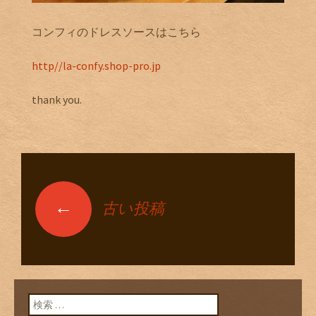
コンフィのドレスソースはこちら
http//la-confy.shop-pro.jp
thank you.
←
古い投稿
投稿ナビゲーショ
ン
検索: