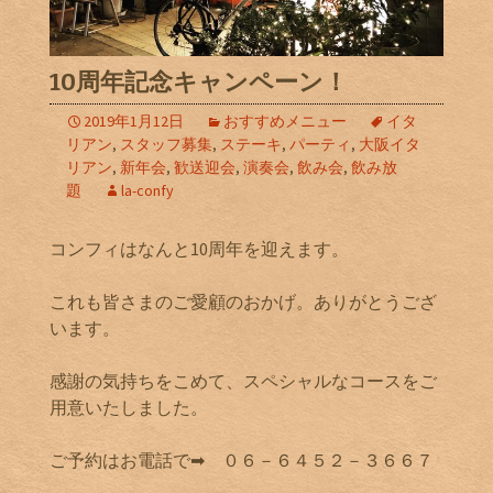
10周年記念キャンペーン！
2019年1月12日
おすすめメニュー
イタ
リアン
,
スタッフ募集
,
ステーキ
,
パーティ
,
大阪イタ
リアン
,
新年会
,
歓送迎会
,
演奏会
,
飲み会
,
飲み放
題
la-confy
コンフィはなんと10周年を迎えます。
これも皆さまのご愛顧のおかげ。ありがとうござ
います。
感謝の気持ちをこめて、スペシャルなコースをご
用意いたしました。
ご予約はお電話で➡ ０６－６４５２－３６６７