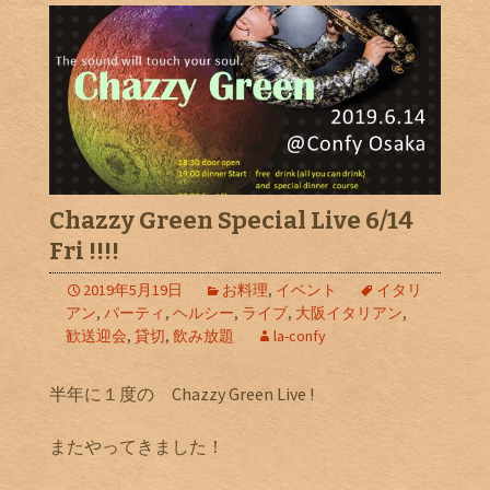
Chazzy Green Special Live 6/14
Fri !!!!
2019年5月19日
お料理
,
イベント
イタリ
アン
,
パーティ
,
ヘルシー
,
ライブ
,
大阪イタリアン
,
歓送迎会
,
貸切
,
飲み放題
la-confy
半年に１度の Chazzy Green Live !
またやってきました！