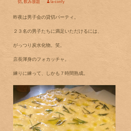
切
,
飲み放題
la-confy
昨夜は男子会の貸切パーティ。
２３名の男子たちに満足いただけるには、
がっつり炭水化物。笑。
店長渾身のフォカッチャ。
練りに練って、しかも７時間熟成。