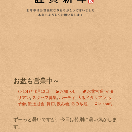
お盆も営業中～
2018年8月12日
お知らせ
お盆営業
,
イタ
リアン
,
スタッフ募集
,
パーティ
,
大阪イタリアン
,
女
子会
,
歓送迎会
,
貸切
,
飲み会
,
飲み放題
la-confy
ずーっと暑いですが、今日は特別に暑い気がしま
す。