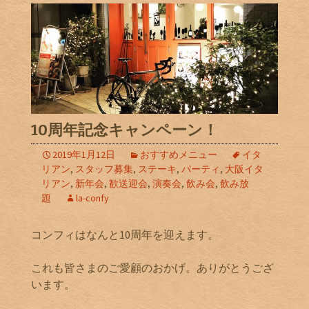
10周年記念キャンペーン！
2019年1月12日
おすすめメニュー
イタ
リアン
,
スタッフ募集
,
ステーキ
,
パーティ
,
大阪イタ
リアン
,
新年会
,
歓送迎会
,
演奏会
,
飲み会
,
飲み放
題
la-confy
コンフィはなんと10周年を迎えます。
これも皆さまのご愛顧のおかげ。ありがとうござ
います。