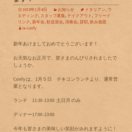
2019年1月4日
お知らせ
イタリアン
,
ウ
エディング
,
スタッフ募集
,
テイクアウト
,
フリード
リンク
,
新年会
,
歓送迎会
,
演奏会
,
貸切
,
飲み放題
la-confy
新年あけましておめでとうございます！
お天気なお正月で、皆さまのんびりされましたで
しょうか。
Confy は、1月５日 チキコンランチより、通常営
業となります。
ランチ 11:30-13:00 土日月 のみ
ディナー17:00-23:00
今年も皆さまの美味しい笑顔がみれますように！