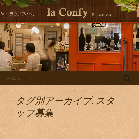
大阪福島にある美味しくヘルシーな自
然派イタリアンla Conｆｙ （ラ・コン
自然派イタリアン la Confyの
フィ）の最新情報をお届けします！
Staff Blog
コンテンツへ移動
検
メニュー
索:
タグ別アーカイブ: スタ
ッフ募集