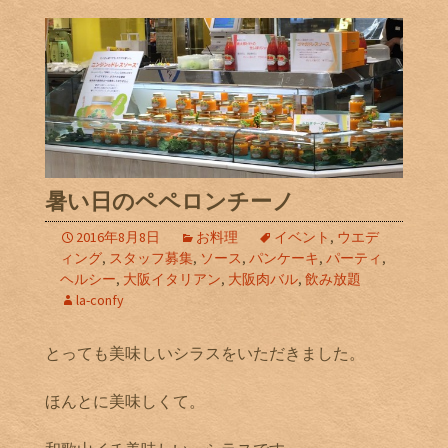
暑い日のペペロンチーノ
2016年8月8日
お料理
イベント
,
ウエデ
ィング
,
スタッフ募集
,
ソース
,
パンケーキ
,
パーティ
,
ヘルシー
,
大阪イタリアン
,
大阪肉バル
,
飲み放題
la-confy
とっても美味しいシラスをいただきました。
ほんとに美味しくて。