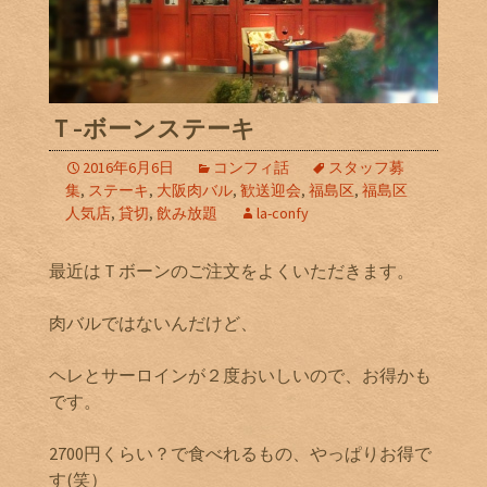
Ｔ-ボーンステーキ
2016年6月6日
コンフィ話
スタッフ募
集
,
ステーキ
,
大阪肉バル
,
歓送迎会
,
福島区
,
福島区
人気店
,
貸切
,
飲み放題
la-confy
最近はＴボーンのご注文をよくいただきます。
肉バルではないんだけど、
ヘレとサーロインが２度おいしいので、お得かも
です。
2700円くらい？で食べれるもの、やっぱりお得で
す(笑）