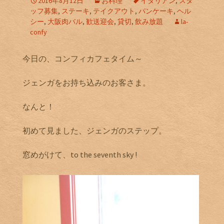
2016年8月12日
お料理
イタリアン
,
スタ
ッフ募集
,
ステーキ
,
テイクアウト
,
パンケーキ
,
ヘル
シー
,
大阪肉バル
,
歓送迎会
,
貸切
,
飲み放題
la-
confy
今日の、コンフィカフェタイム～
ジェンガをお持ち込みのお客さま。
なんと！
初めて見ました、ジェンガのステップ。
窓めがけて、to the seventh sky !