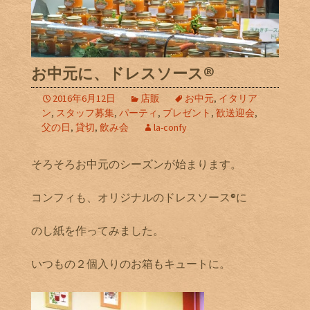
お中元に、ドレスソース®
2016年6月12日
店販
お中元
,
イタリア
ン
,
スタッフ募集
,
パーティ
,
プレゼント
,
歓送迎会
,
父の日
,
貸切
,
飲み会
la-confy
そろそろお中元のシーズンが始まります。
コンフィも、オリジナルのドレスソース®に
のし紙を作ってみました。
いつもの２個入りのお箱もキュートに。