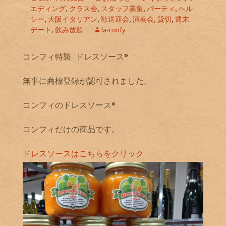
エディング
,
クラス会
,
スタッフ募集
,
パーティ
,
ヘル
シー
,
大阪イタリアン
,
歓送迎会
,
演奏会
,
貸切
,
週末
デート
,
飲み放題
la-confy
コンフィ特製 ドレスソース®️
無事に商標登録が認可されました。
コンフィのドレスソース®️
コンフィだけの商品です。
ドレスソースはこちらをクリック