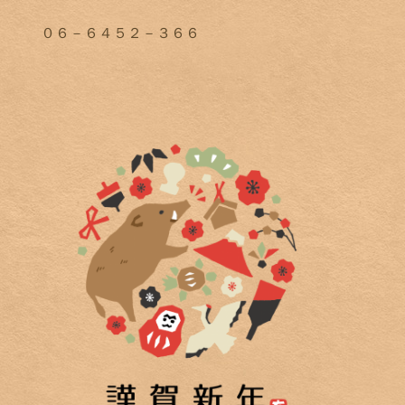
０６－６４５２－３６６