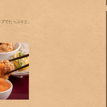
、
。
ップでたっぷりと。