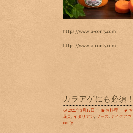
https://www.la-confy.com
https://www.la-confy.com
カラアゲにも必須
2021年3月13日
お料理
お
花見
,
イタリアン
,
ソース
,
テイクアウ
confy