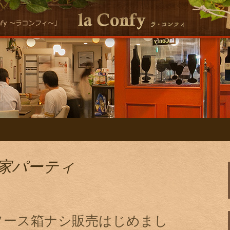
シーな自然派イタリアンla Conｆｙ 
ン la ConfyのS
お家パーティ
ソース箱ナシ販売はじめまし