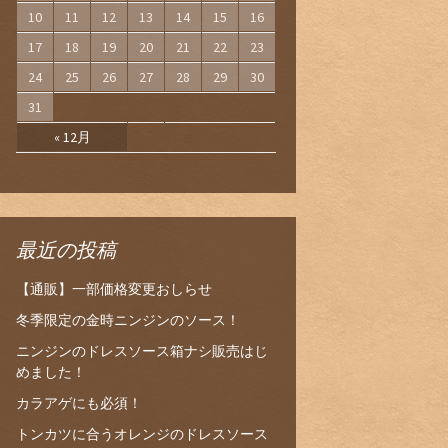
10
11
12
13
14
15
16
17
18
19
20
21
22
23
24
25
26
27
28
29
30
31
« 12月
最近の投稿
【通販】一部価格変更おしらせ
冬季限定の金時ニンジンのソース！
ニンジンのドレスソース箱ナシ販売はじ
めました！
カラアゲにも必須！
トンカツに合うオレンジのドレスソース