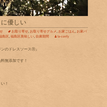
ロに優しい
せ
お取り寄せ
,
お取り寄せグルメ
,
お家ごはん
,
お家パ
福島区
,
福島区美味しい
,
自粛期間
la-confy
ジンのドレスソースⓇ』
色料無添加です！
さい！