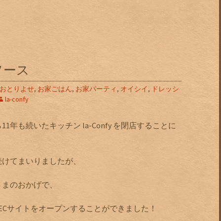
ソース
おとりよせ
,
お家ごはん
,
お家パーティ
,
オイシイ
,
ドレッシ
la-confy
年も続いたキッチン la-Confy を閉店することに
続けてまいりましたが、
さまのおかげで、
ECサイトをオープンすることができました！