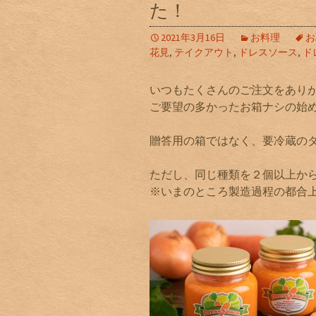
た！
2021年3月16日
お料理
お
花見
,
テイクアウト
,
ドレスソース
,
ド
いつもたくさんのご注文をあり
ご要望の多かったお箱ナシの始
贈答用の箱ではなく、要冷蔵の
ただし、同じ種類を２個以上か
※いまのところ製造過程の都合