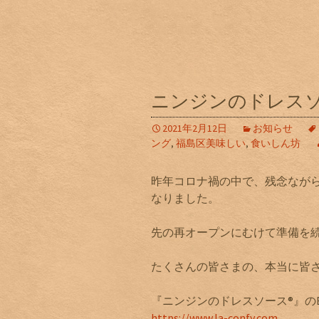
ニンジンのドレス
2021年2月12日
お知らせ
ング
,
福島区美味しい
,
食いしん坊
昨年コロナ禍の中で、残念ながら11
なりました。
先の再オープンにむけて準備を
たくさんの皆さまの、本当に皆
『ニンジンのドレスソース®』の
https://www.la-confy.com