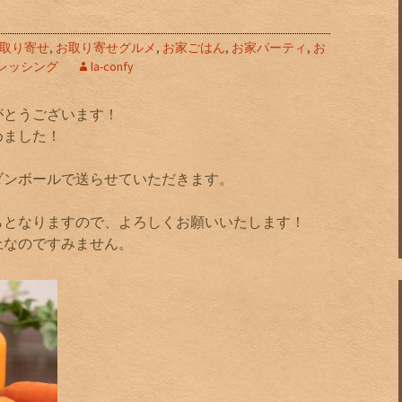
取り寄せ
,
お取り寄せグルメ
,
お家ごはん
,
お家パーティ
,
お
レッシング
la-confy
がとうございます！
めました！
ダンボールで送らせていただきます。
らとなりますので、よろしくお願いいたします！
上なのですみません。