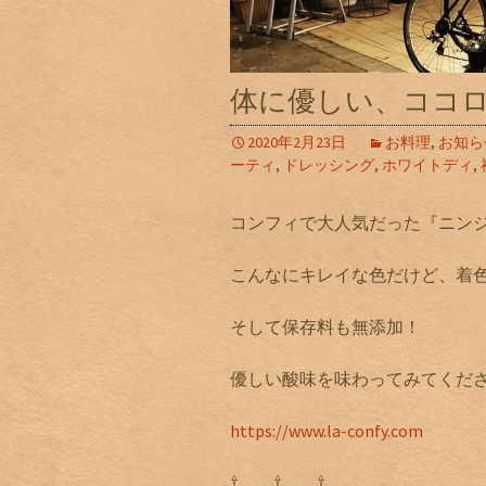
体に優しい、ココ
2020年2月23日
お料理
,
お知ら
ーティ
,
ドレッシング
,
ホワイトディ
,
コンフィで大人気だった『ニン
こんなにキレイな色だけど、着
そして保存料も無添加！
優しい酸味を味わってみてくだ
https://www.la-confy.com
⇧ ⇧ ⇧