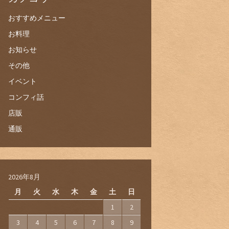
おすすめメニュー
お料理
お知らせ
その他
イベント
コンフィ話
店販
通販
2026年8月
月
火
水
木
金
土
日
1
2
3
4
5
6
7
8
9