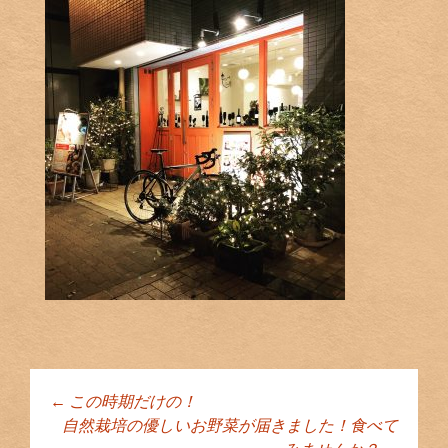
←
この時期だけの！
投稿ナビゲーショ
自然栽培の優しいお野菜が届きました！食べて