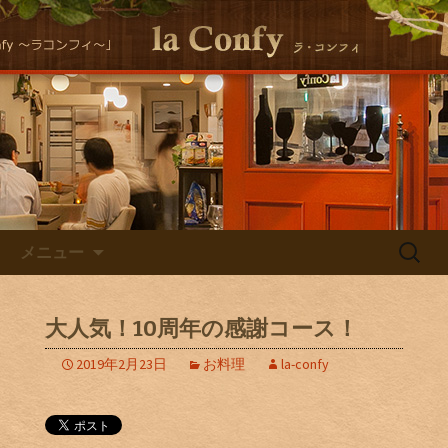
大阪福島にある美味しくヘルシーな自
然派イタリアンla Conｆｙ （ラ・コン
自然派イタリアン la Confyの
フィ）の最新情報をお届けします！
Staff Blog
コンテンツへ移動
検
メニュー
索:
大人気！10周年の感謝コース！
2019年2月23日
お料理
la-confy