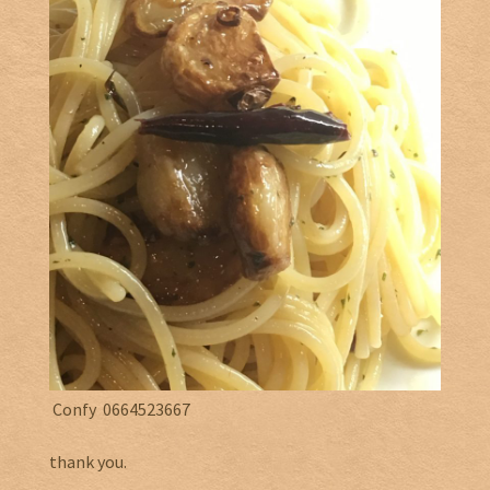
Confy 0664523667
thank you.