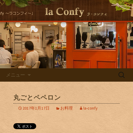
大阪福島にある美味しくヘルシーな自
然派イタリアンla Conｆｙ （ラ・コン
自然派イタリアン la Confyの
フィ）の最新情報をお届けします！
Staff Blog
コンテンツへ移動
検
メニュー
索:
丸ごとペペロン
2017年1月17日
お料理
la-confy