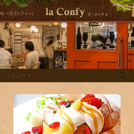
大阪福島にある美味しくヘルシーな自
然派イタリアンla Conｆｙ （ラ・コン
自然派イタリアン la Confyの
フィ）の最新情報をお届けします！
Staff Blog
コンテンツへ移動
検
メニュー
索: