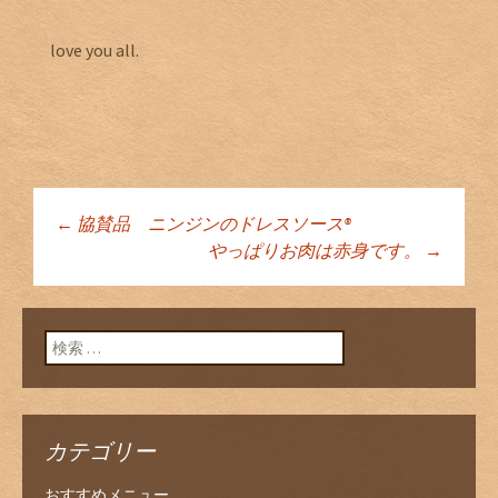
love you all.
←
協賛品 ニンジンのドレスソース®
投稿ナビゲーショ
やっぱりお肉は赤身です。
→
ン
検索:
カテゴリー
おすすめメニュー