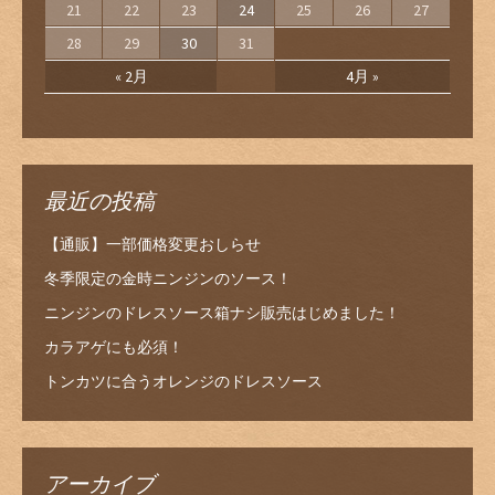
21
22
23
24
25
26
27
28
29
30
31
« 2月
4月 »
最近の投稿
【通販】一部価格変更おしらせ
冬季限定の金時ニンジンのソース！
ニンジンのドレスソース箱ナシ販売はじめました！
カラアゲにも必須！
トンカツに合うオレンジのドレスソース
アーカイブ