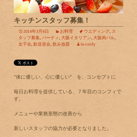
キッチンスタッフ募集！
2016年3月6日
お料理
ウエディング
,
ス
タッフ募集
,
パーティ
,
大阪イタリアン
,
大阪肉バル
,
女子会
,
歓送迎会
,
飲み放題
la-confy
”体に優しい、心に優しい” を、コンセプトに
毎日お料理を提供している、７年目のコンフィで
す。
メニューや業務形態の改善から
新しいスタッフの協力が必要となりました。