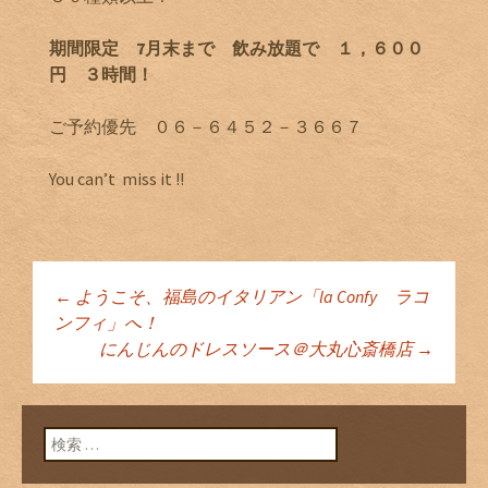
期間限定 7月末まで 飲み放題で １，６００
円 ３時間！
ご予約優先 ０６－６４５２－３６６７
You can’t miss it !!
←
ようこそ、福島のイタリアン「la Confy ラコ
投稿ナビゲーショ
ンフィ」へ！
にんじんのドレスソース＠大丸心斎橋店
→
ン
検索: