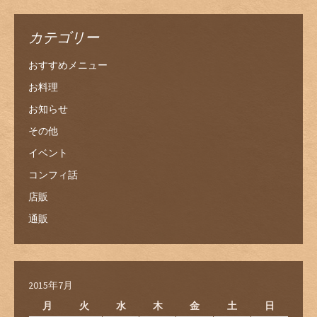
カテゴリー
おすすめメニュー
お料理
お知らせ
その他
イベント
コンフィ話
店販
通販
2015年7月
月
火
水
木
金
土
日