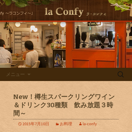
大阪福島にある美味しくヘルシーな自
然派イタリアンla Conｆｙ （ラ・コン
自然派イタリアン la Confyの
フィ）の最新情報をお届けします！
Staff Blog
コンテンツへ移動
検
メニュー
索:
New！樽生スパークリングワイン
＆ドリンク30種類 飲み放題３時
間～
2015年7月10日
お料理
la-confy