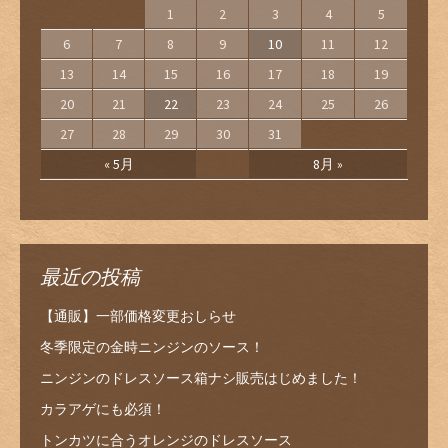
1
2
3
4
5
6
7
8
9
10
11
12
13
14
15
16
17
18
19
20
21
22
23
24
25
26
27
28
29
30
31
« 5月
8月 »
最近の投稿
【通販】一部価格変更おしらせ
冬季限定の金時ニンジンのソース！
ニンジンのドレスソース箱ナシ販売はじめました！
カラアゲにも必須！
トンカツに合うオレンジのドレスソース